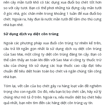
nên cây mần tưới khô có tác dụng xua đuổi bọ chét tốt hơn
so với cây tươi. Bạn có thể phơi những túi đựng cây mần tưới
ở góc nhà, góc chăn mền trong khoảng 1 tuần để xua đuổi bọ
chét. Ngoài ra, hãy đun là nước mần tưới để tắm cho thú cưng
nhà bạn nhé.
Sử dụng dịch vụ diệt côn trùng
Ngoài các phương pháp xua đuổi côn trùng tự nhiên kể trên,
câu trả lời ngắn gọn nhất là sử dụng dịch vụ diệt côn trùng
của Sao Mai, một công ty diệt côn trùng đáng tin cậy. Bạn có
thể cảm thấy an toàn khi đến với Sao Mai vì công ty thuốc trừ
sâu của chúng tôi sử dụng các loại thuốc cao cấp đạt tiêu
chuẩn để tiêu diệt hoàn toàn bọ chét và ngăn chúng tấn công
nhà bạn.
Tóm lại, vết cắn của bọ chét gây ra hàng loạt vấn đề nghiêm
trọng cho con người. Do đó, nếu bạn bị bọ chét cắn, hãy xử lý
chúng như mô tả ở trên. Ngoài ra, nếu muốn diệt bọ chét hiệu
quả nhất, bạn nên tìm đến các hãng diệt côn trùng uy tín.