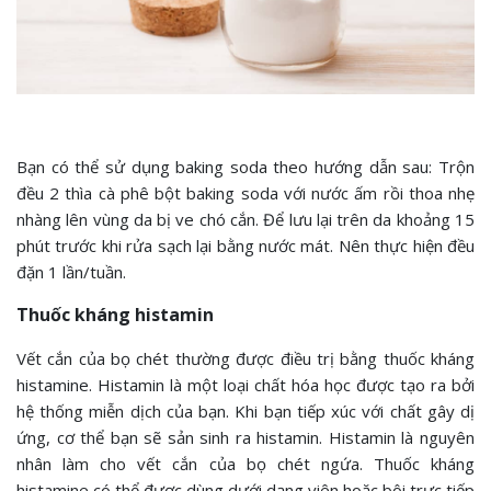
Bạn có thể sử dụng baking soda theo hướng dẫn sau: Trộn
đều 2 thìa cà phê bột baking soda với nước ấm rồi thoa nhẹ
nhàng lên vùng da bị ve chó cắn. Để lưu lại trên da khoảng 15
phút trước khi rửa sạch lại bằng nước mát. Nên thực hiện đều
đặn 1 lần/tuần.
Thuốc kháng histamin
Vết cắn của bọ chét thường được điều trị bằng thuốc kháng
histamine. Histamin là một loại chất hóa học được tạo ra bởi
hệ thống miễn dịch của bạn. Khi bạn tiếp xúc với chất gây dị
ứng, cơ thể bạn sẽ sản sinh ra histamin. Histamin là nguyên
nhân làm cho vết cắn của bọ chét ngứa. Thuốc kháng
histamine có thể được dùng dưới dạng viên hoặc bôi trực tiếp