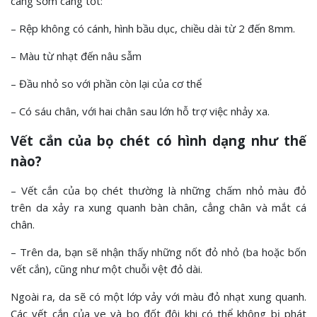
càng sớm càng tốt:
– Rệp không có cánh, hình bầu dục, chiều dài từ 2 đến 8mm.
– Màu từ nhạt đến nâu sẫm
– Đầu nhỏ so với phần còn lại của cơ thể
– Có sáu chân, với hai chân sau lớn hỗ trợ việc nhảy xa.
Vết cắn của bọ chét có hình dạng như thế
nào?
– Vết cắn của bọ chét thường là những chấm nhỏ màu đỏ
trên da xảy ra xung quanh bàn chân, cẳng chân và mắt cá
chân.
– Trên da, bạn sẽ nhận thấy những nốt đỏ nhỏ (ba hoặc bốn
vết cắn), cũng như một chuỗi vệt đỏ dài.
Ngoài ra, da sẽ có một lớp vảy với màu đỏ nhạt xung quanh.
Các vết cắn của ve và bọ đốt đôi khi có thể không bị phát