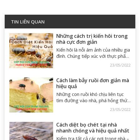
TIN LIÊN QUAN
Những cách trị kiến hôi trong
nhà cực đơn giản
Kiến hôi là nỗi ám ảnh của nhiều gia
đình. Chúng tiếp xúc với thực phẩm
và các vật dụng trong nhà và phát
23/05/2022
tán mùi hôi cho những thứ đó. Để
ngăn chặn điều này xảy ra, bài viết
Cách làm bẫy ruồi đơn giản mà
sau đây của Sao Mai sẽ cung cấp
hiệu quả
cho bạn những cách đơn giản và
hiệu quả để đuổi kiến ​​hôi trong nhà.
Những con ruồi khó chịu liên tục
Hi vọng bài viết này sẽ mang lại
tìm đường vào nhà, phá hỏng thức
những thông tin hữu ích, giúp bạn
ăn của bạn và khiến bạn cảm thấy
23/05/2022
tìm được cách đuổi kiến ​​hôi phù
khó chịu. Nếu sử dụng các biện
hợp cho ngôi nhà của mình.
pháp diệt ruồi bằng thuốc thường
Cách diệt bọ chét tại nhà
xuyên và lâu dài sẽ dễ gây hại cho
nhanh chóng và hiệu quả nhất
sức khỏe của bạn và gia đình. Vì
vậy, bẫy ruồi là lựa chọn tốt nhất
Kiểm tra tất cả các nơi trong nhà –