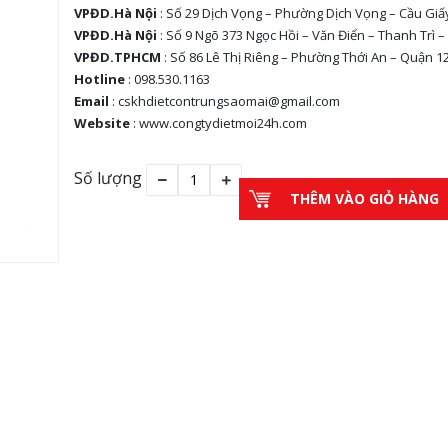
VPĐD.Hà Nội
: Số 29 Dịch Vọng – Phường Dịch Vọng – Cầu Giấ
VPĐD.Hà Nội
: Số 9 Ngõ 373 Ngọc Hồi – Văn Điển – Thanh Trì –
VPĐD.TPHCM
: Số 86 Lê Thị Riêng – Phường Thới An – Quận 1
Hotline
: 098.530.1163
Email
: cskhdietcontrungsaomai@gmail.com
Website
: www.congtydietmoi24h.com
Số lượng
THÊM VÀO GIỎ HÀNG