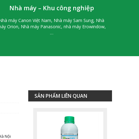
Nhà máy – Khu công nghiệp
Liên hệ
Nhà máy Canon Việt Nam, Nhà máy Sam Sung, Nhà
áy Orion, Nhà máy Panasonic, nhà máy Erowindow,
…
Thuốc Diệt Côn Trùng Icon
2.5cs
SẢN PHẨM LIÊN QUAN
Liên hệ
Hà Nội