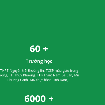
Thuốc Diệt Côn Trùng
Fendona 10SC
Liên hệ
60
+
Trường học
THPT Nguyễn trãi thường tín, TCSP mẫu giáo trung
ương, TH Thụy Phương, THPT Việt Nam Ba Lan, Mn
Phương Canh, MN thực hành Linh Đàm,…
6000
+
Thuốc Diệt Muỗi Perme UK
50EC