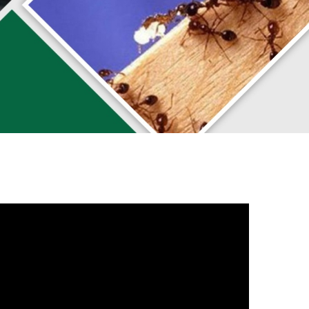
Liên hệ
Thuốc Diệt Mối Termize
200SC
Liên hệ