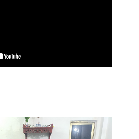
Thuốc Chống Mối Công Trình
PMS 100
Liên hệ
Thuốc Chống Mối Công Trình
Map Boxer 30 EC