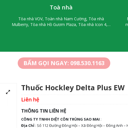
Toà nhà
Tòa nhà VOV, Toàn nhà Nam Cường, Tòa nhà
Mulberry, Tòa nhà Hồ Gươm Plaza, Tòa nhà Icon 4,…
m
BẤM GỌI NGAY: 098.530.1163
Thuốc Hockley Delta Plus EW
Liên hệ
THÔNG TIN LIÊN HỆ
CÔNG TY TNHH DIỆT CÔN TRÙNG SAO MAI
:
Địa Chỉ
: Số 112 Đường Đông Hội – Xã Đông Hội – Đông Anh – 