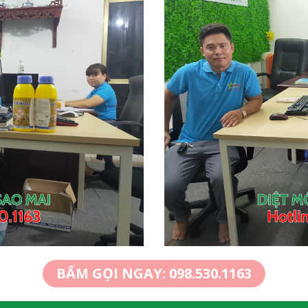
BẤM GỌI NGAY: 098.530.1163