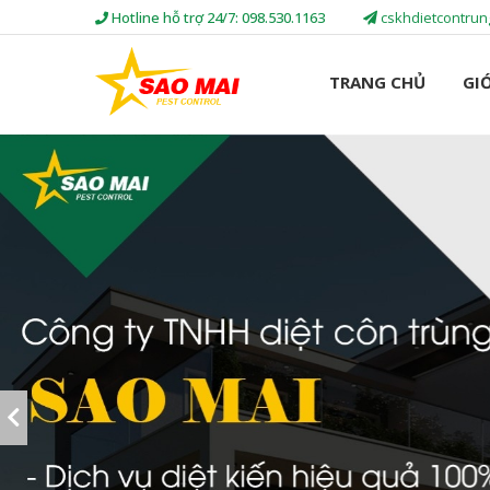
Hotline hỗ trợ 24/7: 098.530.1163
cskhdietcontru
TRANG CHỦ
GIỚ