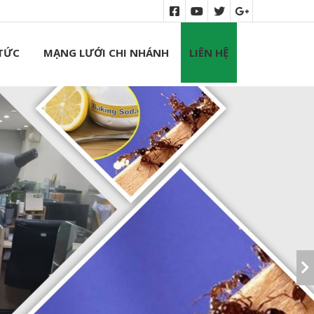
 TỨC
MẠNG LƯỚI CHI NHÁNH
LIÊN HỆ
THUỐC DIỆT MỐI PMC 90
Liên hệ
Thuốc Diệt Mối Mythic