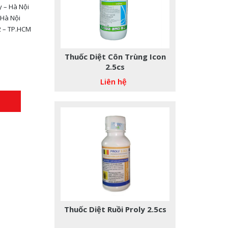
y – Hà Nội
 Hà Nội
2 – TP.HCM
Thuốc Diệt Ruồi Proly 2.5cs
Liên hệ
THUỐC DIỆT MỐI PMC 90