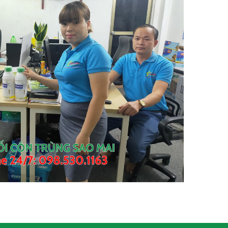
Liên hệ
Thuốc Diệt Côn Trùng Map
Permethrin 55 EC
Liên hệ