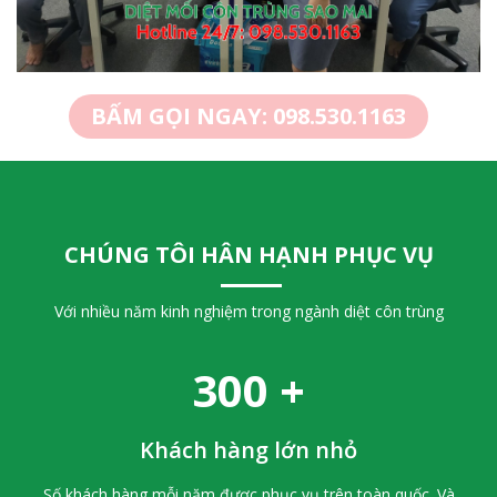
BẤM GỌI NGAY: 098.530.1163
CHÚNG TÔI HÂN HẠNH PHỤC VỤ
Với nhiều năm kinh nghiệm trong ngành diệt côn trùng
300
+
Thuốc Diệt Mối Termize 200SC
Liên hệ
Khách hàng lớn nhỏ
Số khách hàng mỗi năm được phục vụ trên toàn quốc. Và