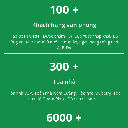
100
+
Khách hàng văn phòng
Tập đoàn Viettel, Dược phẩm TW, Cục Xuất nhập khẩu-Bộ
công an, Kho bạc nhà nước các quận, ngân hàng Đông nam
á, BIDV
300
+
Toà nhà
Thuốc Chống Mối Công Trình Map Boxer 30 EC
Tòa nhà VOV, Toàn nhà Nam Cường, Tòa nhà Mulberry, Tòa
nhà Hồ Gươm Plaza, Tòa nhà Icon 4,…
Liên hệ
6000
+