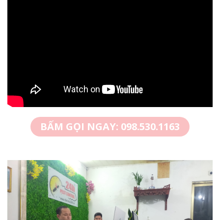
Liên hệ
BẤM GỌI NGAY: 098.530.1163
THUỐC DIỆT MỐI PMC 90
Liên hệ