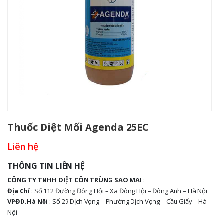
Thuốc Diệt Mối Agenda 25EC
Thuốc Diệt Côn Trùng Fendona 10SC
Liên hệ
Liên hệ
THÔNG TIN LIÊN HỆ
CÔNG TY TNHH DIỆT CÔN TRÙNG SAO MAI
:
Địa Chỉ
: Số 112 Đường Đông Hội – Xã Đông Hội – Đông Anh – Hà Nội
VPĐD.Hà Nội
: Số 29 Dịch Vọng – Phường Dịch Vọng – Cầu Giấy – Hà
Nội