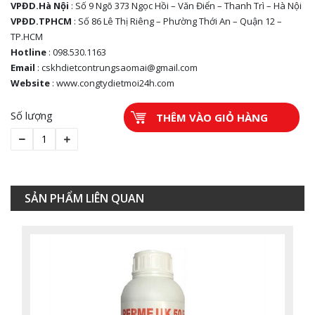
VPĐD.Hà Nội
: Số 9 Ngõ 373 Ngọc Hồi – Văn Điển – Thanh Trì – Hà Nội
VPĐD.TPHCM
: Số 86 Lê Thị Riêng – Phường Thới An – Quận 12 –
TP.HCM
Hotline
: 098.530.1163
Email
: cskhdietcontrungsaomai@gmail.com
Website
: www.congtydietmoi24h.com
Số lượng
THÊM VÀO GIỎ HÀNG
Thuốc Diệt Muỗi Perme UK 50EC
SẢN PHẨM LIÊN QUAN
Liên hệ