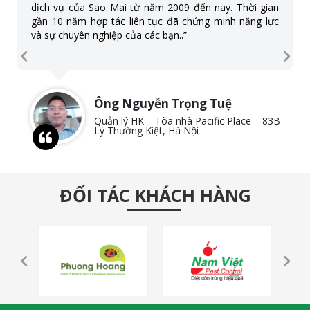
được. Tất cả mối đã biến mất khỏi căn nhà mình sau
nhân viên Sao Mai đến hỗ trợ.
Chị Thu Hương
Chủ quán Bún chả Bình Chung – Bạch
Mai – Hà Nội
ĐỐI TÁC KHÁCH HÀNG