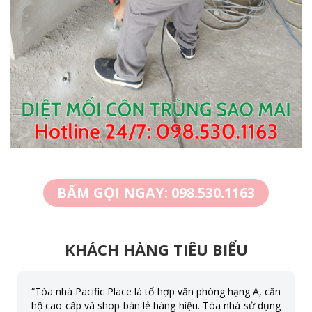
BẤM GỌI NGAY: 098.530.1163
KHÁCH HÀNG TIÊU BIỂU
Mình đã hoảng loạn vì tình trạng mối trước khi gọi tới
Sao Mai. Thật sự bất ngờ vì những gì các bạn đã làm