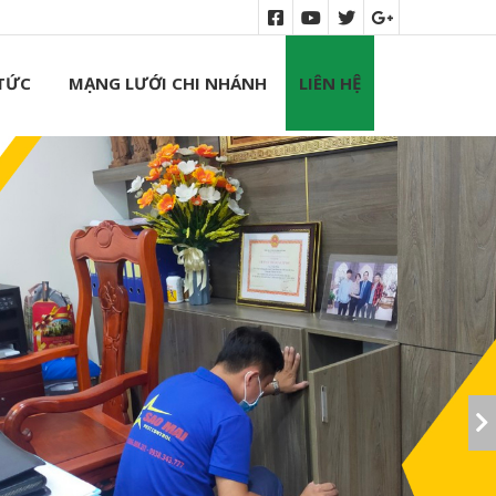
 TỨC
MẠNG LƯỚI CHI NHÁNH
LIÊN HỆ
Thuốc Diệt Côn Trùng Icon
2.5cs
Liên hệ
Thuốc Hockley Delta Plus EW