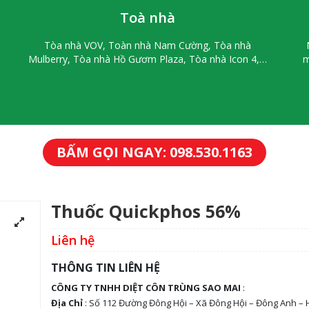
Toà nhà
Tòa nhà VOV, Toàn nhà Nam Cường, Tòa nhà
Mulberry, Tòa nhà Hồ Gươm Plaza, Tòa nhà Icon 4,…
m
BẤM GỌI NGAY: 098.530.1163
Thuốc Quickphos 56%
Liên hệ
THÔNG TIN LIÊN HỆ
CÔNG TY TNHH DIỆT CÔN TRÙNG SAO MAI
:
Địa Chỉ
: Số 112 Đường Đông Hội – Xã Đông Hội – Đông Anh – 