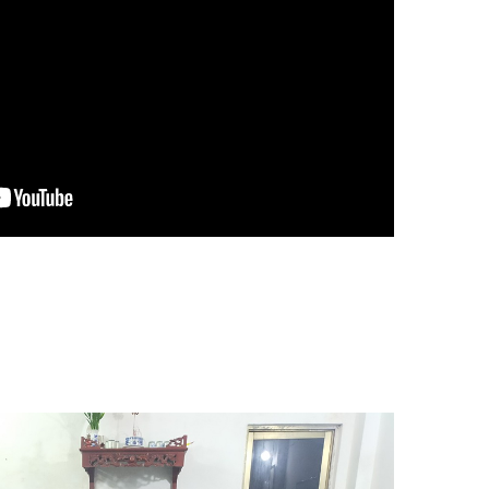
Thuốc Diệt Mối Mythic
Liên hệ
Thuốc Diệt Mối Termize
200SC