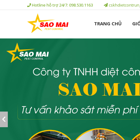
Hotline hỗ trợ 24/7: 098.530.1163
cskhdietcontru
TRANG CHỦ
GIỚ