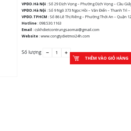
VPĐD.Hà Nội
: Số 29 Dịch Vọng – Phường Dịch Vọng – Cầu Giấ
VPĐD.Hà Nội
: Số 9 Ngõ 373 Ngọc Hồi – Văn Điển – Thanh Trì –
VPĐD.TPHCM
: Số 86 Lê Thị Riêng – Phường Thới An – Quận 1
Hotline
: 098.530.1163
Email
: cskhdietcontrungsaomai@gmail.com
Website
: www.congtydietmoi24h.com
Số lượng
THÊM VÀO GIỎ HÀNG