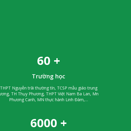
Thuốc Chống Mối Công Trình
Map Boxer 30 EC
Liên hệ
60
+
Trường học
THPT Nguyễn trãi thường tín, TCSP mẫu giáo trung
ương, TH Thụy Phương, THPT Việt Nam Ba Lan, Mn
Phương Canh, MN thực hành Linh Đàm,…
6000
+
Thuốc Diệt Côn Trùng Map
Permethrin 55 EC