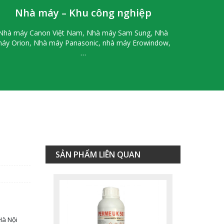
Liên hệ
Nhà máy – Khu công nghiệp
Nhà máy Canon Việt Nam, Nhà máy Sam Sung, Nhà
áy Orion, Nhà máy Panasonic, nhà máy Erowindow,
…
Thuốc Diệt Côn Trùng
Fendona 10SC
SẢN PHẨM LIÊN QUAN
Liên hệ
Hà Nội